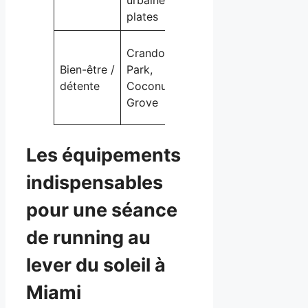
urbaines bien
sécu
plates
Inté
Crandon
Chaleur
plei
Bien-être /
Park,
modérée
cons
détente
Coconut
ou
prof
Grove
ombragée
pay
Les équipements
indispensables
pour une séance
de running au
lever du soleil à
Miami