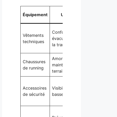
Conseils
Équipement
Utilité
spécifiques
Privilégier les
Confort et
Vêtements
matières
évacuation de
techniques
synthétiques
la transpiration
claires
Amorti et
Tester avant la
Chaussures
maintien selon
séance, choisir
de running
terrain
selon parcours
Lampe
Accessoires
Visibilité en
frontale et
de sécurité
basse lumière
bandes
réfléchissantes
Gourde