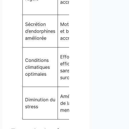
accrue
après la
séance
Varier les
Sécrétion
Motivation
parcours
d’endorphines
et bien-être
pour plus
améliorée
accrus
de plaisir
Adapter la
Effort plus
Conditions
vitesse en
efficace
climatiques
fonction
sans
optimales
de la
surchauffe
météo
Pratiquer
Amélioration
Diminution du
la pleine
de la santé
stress
conscience
mentale
en courant