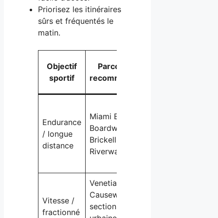
Priorisez les itinéraires
sûrs et fréquentés le
matin.
Conditions
Objectif
Parcours
C
climatiques
sportif
recommandé
spé
optimales
Hydr
Miami Beach
vou
Endurance
Hiver ou
Boardwalk,
régu
/ longue
matinées
Brickell
choi
distance
fraîches
Riverwalk
ryt
cons
Venetian
Écha
Causeway,
Vitesse /
Temps sec
vous
sections
fractionné
et tempéré
cour