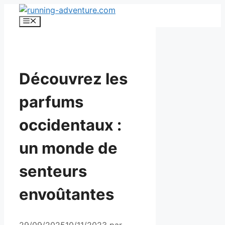
Aller
au
Menu
contenu
Découvrez les
parfums
occidentaux :
un monde de
senteurs
envoûtantes
29/09/2025
10/11/2023
par