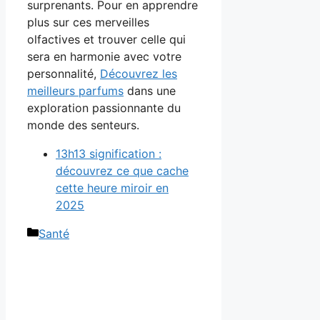
surprenants. Pour en apprendre
plus sur ces merveilles
olfactives et trouver celle qui
sera en harmonie avec votre
personnalité,
Découvrez les
meilleurs parfums
dans une
exploration passionnante du
monde des senteurs.
13h13 signification :
découvrez ce que cache
cette heure miroir en
2025
Catégories
Santé
Navigation
des
articles