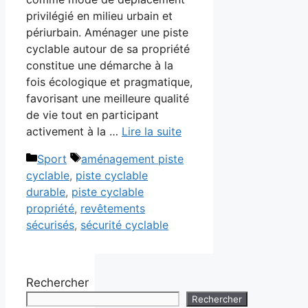
privilégié en milieu urbain et
périurbain. Aménager une piste
cyclable autour de sa propriété
constitue une démarche à la
fois écologique et pragmatique,
favorisant une meilleure qualité
de vie tout en participant
activement à la …
Lire la suite
Catégories
Étiquettes
Sport
aménagement piste
cyclable
,
piste cyclable
durable
,
piste cyclable
propriété
,
revêtements
sécurisés
,
sécurité cyclable
Rechercher
Rechercher