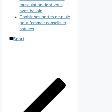
musculation dont vous
avez besoin
Choisir ses bottes de pluie
pour femme : conseils et
astuces
Catégories
Sport
Navigation
des
articles