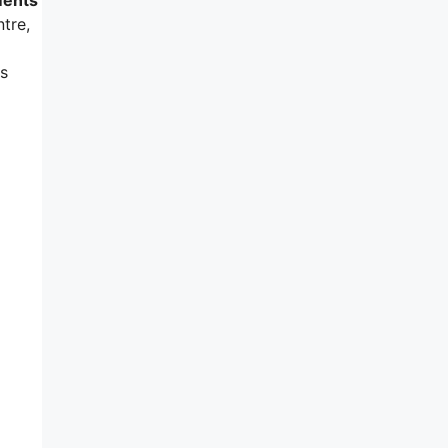
tre,
fs