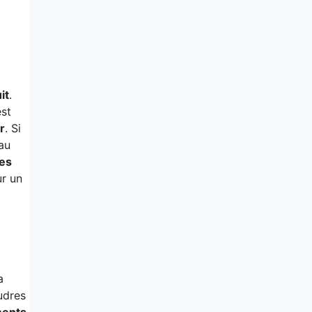
it
.
est
r
. Si
 au
hes
ur un
a
udres
ments