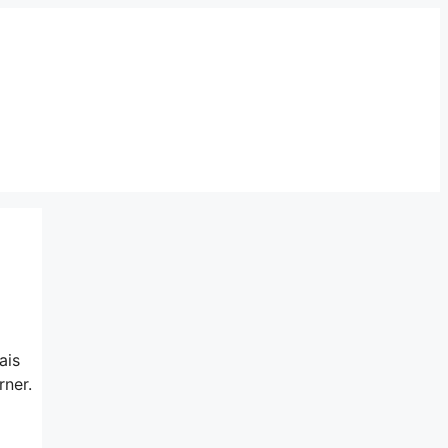
ais
rner.