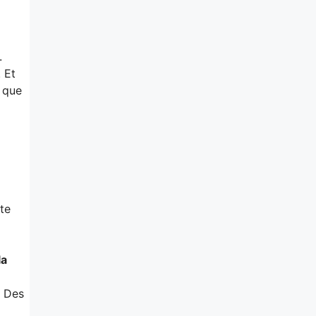
.
. Et
 que
te
la
. Des